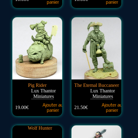
panier
panier
Pig Rider
The Eternal Buccaneer
Lux Thantor
Lux Thantor
Miniatures
Miniatures
Ajouter au
Ajouter au
19.00
€
21.50
€
panier
panier