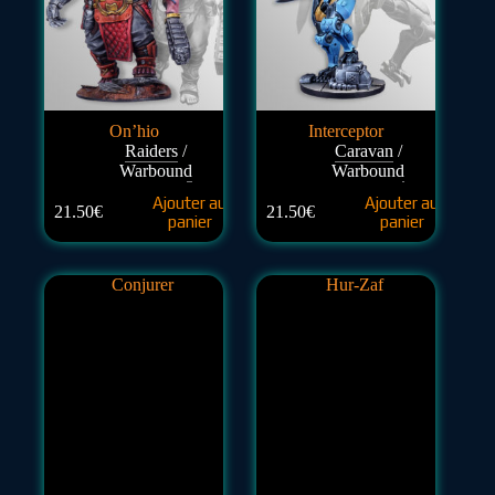
On’hio
Interceptor
Raiders
/
Caravan
/
Warbound
Warbound
Ajouter au
Ajouter au
21.50
€
21.50
€
panier
panier