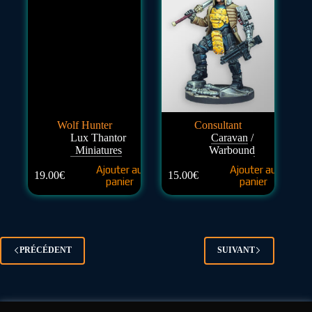
Wolf Hunter
Consultant
Lux Thantor
Caravan
/
Miniatures
Warbound
Ajouter au
Ajouter au
19.00
€
15.00
€
panier
panier
PRÉCÉDENT
SUIVANT
Copyright © 2026 - Indie Wargame