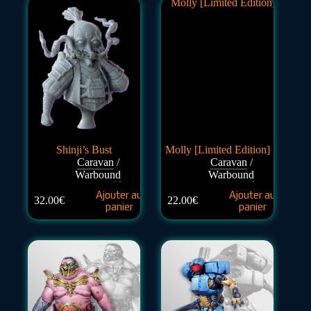
Shinji’s Bust
Molly [Limited Edition]
Caravan
/
Caravan
/
Warbound
Warbound
Ajouter au
Ajouter au
32.00
€
22.00
€
panier
panier