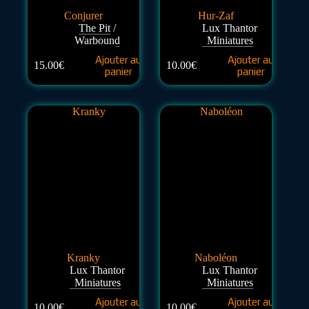
Conjurer
Hur-Zaf
The Pit
/
Lux Thantor
Warbound
Miniatures
Ajouter au
Ajouter au
15.00
€
10.00
€
panier
panier
Kranky
Naboléon
Lux Thantor
Lux Thantor
Miniatures
Miniatures
Ajouter au
Ajouter au
10.00
€
10.00
€