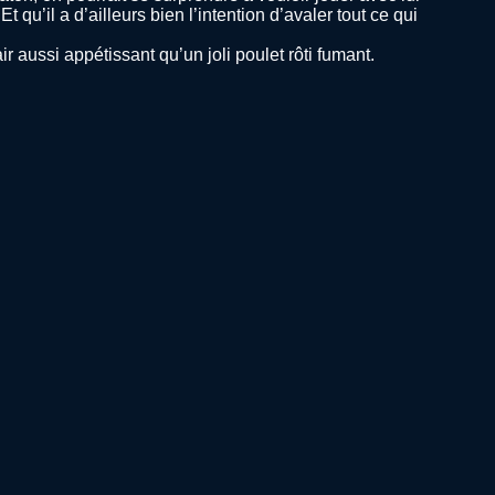
’il a d’ailleurs bien l’intention d’avaler tout ce qui
 aussi appétissant qu’un joli poulet rôti fumant.