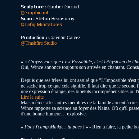
Sculpture :
Gautier Giroud
@Graphigaut
Scan :
Stéfan Beausuroy
@Lafig Minitatures
Production :
Corentin Calvez
@Trashfire Studio
« ♪
Croyez-vous que c'est Possiiiible, c'est l'Physicien de l'I
Oui, Wince annonce toujours son arrivée en chantant. Constam
Depuis que ses frères lui ont assuré que "L'Impossible n'est
ne sache trop ce que cela signifie. Il faut dire que le secon
une expression étrange, des bibelots incompréhensibles ou l'
Lire la suite
Mais même si les autres membres de la famille aiment à rire a
Wince rapporte sa science au foyer des Nains. Où qu'il passe,
d'une bonne humeur… explosive.
«
Fous l'camp Maïky… tu pues !
»
- Rien à faire, la petite 