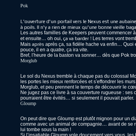
Pok
L'ouverture d'un portail vers le Nexus est une aubain
à poils. Il n'y a rien de mieux qu'une bonne vieille bag
Les autres familles de Keepers peuvent commencer à trem
ça va barder !
et ensuite… oh oui,
Les terres vont tremb
après
Mais
après ça, sa fidèle hache va enfin… Quoi en
pouce, il en a quatre, ça ira vite.
Bref, l'heure de la baston va sonner… dès que Pok tr
Morglub
Le sol du Nexus tremble à chaque pas du colossal Morg
les portes les mieux renforcées et s'effondrer les mur
Morglub, et peu prennent le temps de découvrir le cœ
Ne jugez pas ce livre à sa couverture rugueuse : ses c
pourraient être évités… si seulement il pouvait parler.
Gloump
On peut dire que Gloump est plutôt mignon pour un diab
comme avec un animal de compagnie… avant de se rendre
lui tombe sous la main !
Si l’insatiable Gloump vole doucement vers vous, les b