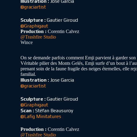
Illustration :
Jose Garcia
@graciartist
Sculpture :
Gautier Giroud
@Graphigaut
Production :
Corentin Calvez
@Trashfire Studio
Wince
On se demande parfois comment Emji parvient à garder son cal
Véritable pilier des Monts Gelés, Emji surfe d’un bout à l’aut
prenant soin de la faune fragile des neiges éternelles, elle rej
familial.
Illustration :
Jose Garcia
@graciartist
Sculpture :
Gautier Giroud
@Graphigaut
Scan :
Stéfan Beausuroy
@Lafig Minitatures
Production :
Corentin Calvez
@Trashfire Studio