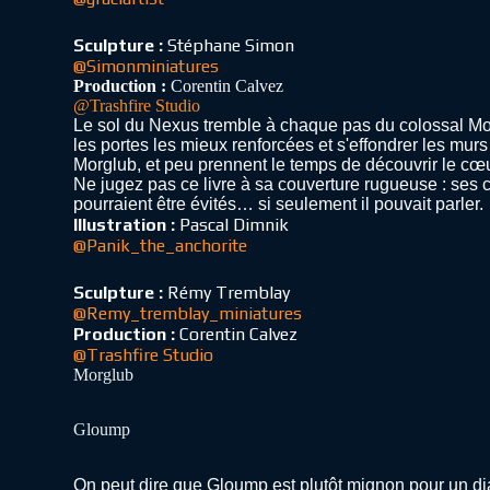
Sculpture :
Stéphane Simon
@Simonminiatures
Production :
Corentin Calvez
@Trashfire Studio
Le sol du Nexus tremble à chaque pas du colossal Morg
les portes les mieux renforcées et s'effondrer les mur
Morglub, et peu prennent le temps de découvrir le cœ
Ne jugez pas ce livre à sa couverture rugueuse : ses c
pourraient être évités… si seulement il pouvait parler.
Illustration :
Pascal Dimnik
@Panik_the_anchorite
Sculpture :
Rémy Tremblay
@Remy_tremblay_miniatures
Production :
Corentin Calvez
@Trashfire Studio
Morglub
Gloump
On peut dire que Gloump est plutôt mignon pour un diab