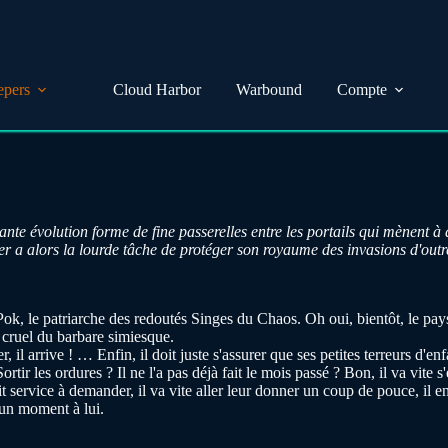
epers
Cloud Harbor
Warbound
Compte
nte évolution forme de fine passerelles entre les portails qui mènent à
per a alors la lourde tâche de protéger son royaume des invasions d'out
ok, le patriarche des redoutés Singes du Chaos. Oh oui, bientôt, le pays
 cruel du barbare simiesque.
il arrive ! … Enfin, il doit juste s'assurer que ses petites terreurs d'e
tir les ordures ? Il ne l'a pas déjà fait le mois passé ? Bon, il va vite 
 service à demander, il va vite aller leur donner un coup de pouce, il en 
 un moment à lui.