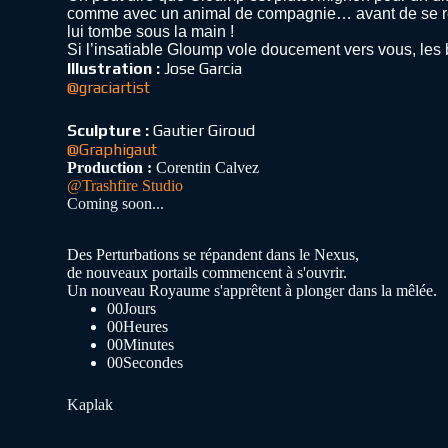
comme avec un animal de compagnie… avant de se rendre
lui tombe sous la main !
Si l’insatiable Gloump vole doucement vers vous, les b
Illustration :
Jose Garcia
@graciartist
Sculpture :
Gautier Giroud
@Graphigaut
Production :
Corentin Calvez
@Trashfire Studio
Coming soon...
Des Perturbations se répandent dans le Nexus,
de nouveaux portails commencent à s'ouvrir.
Un nouveau Royaume s'apprêtent à plonger dans la mêlée.
00
Jours
00
Heures
00
Minutes
00
Secondes
Kaplak