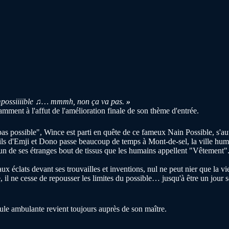
mpossiiiible
♫
… mmmh, non ça va pas.
»
ment à l'affut de l'amélioration finale de son thème d'entrée.
 pas possible", Wince est parti en quête de ce fameux Nain Possible, s
d fils d'Emji et Dono passe beaucoup de temps à Mont-de-sel, la ville hu
un de ses étranges bout de tissus que les humains appellent "Vêtement"
ux éclats devant ses trouvailles et inventions, nul ne peut nier que la v
 il ne cesse de repousser les limites du possible… jusqu'à être un jour s
boule ambulante revient toujours auprès de son maître.