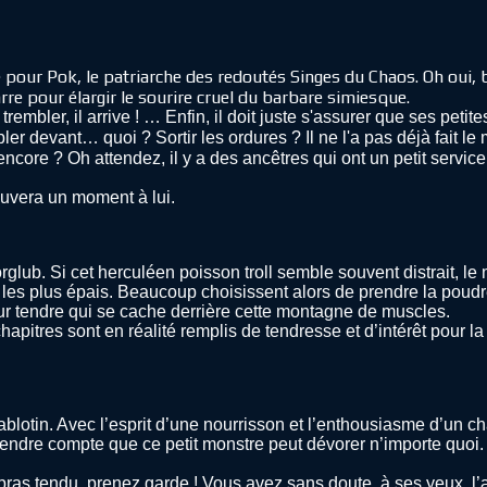
e pour Pok, le patriarche des redoutés Singes du Chaos. Oh oui, 
arre pour élargir le sourire cruel du barbare simiesque.
bler, il arrive ! … Enfin, il doit juste s'assurer que ses petit
ler devant… quoi ? Sortir les ordures ? Il ne l'a pas déjà fait le 
core ? Oh attendez, il y a des ancêtres qui ont un petit service
ouvera un moment à lui.
lub. Si cet herculéen poisson troll semble souvent distrait, le 
s les plus épais. Beaucoup choisissent alors de prendre la poudr
ur tendre qui se cache derrière cette montagne de muscles.
hapitres sont en réalité remplis de tendresse et d’intérêt pour 
lotin. Avec l’esprit d’une nourrisson et l’enthousiasme d’un cha
 compte que ce petit monstre peut dévorer n’importe quoi. Et qu
ras tendu, prenez garde ! Vous avez sans doute, à ses yeux, l’air