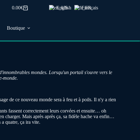
0.00
€
English
Français
Panier
d’achat
Boutique
 d'innombrables mondes. Lorsqu'un portail s'ouvre vers le
re-monde.
age de ce nouveau monde sera à feu et à poils. Il n'y a rien
nfants fassent correctement leurs corvées et ensuite… oh
s'en charger. Mais
après
après ça, sa fidèle hache va enfin…
a quatre, ça ira vite.