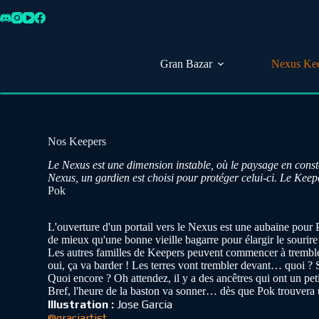
Passer
au
contenu
Gran Bazar
Nexus Ke
Nos Keepers
Le Nexus est une dimension instable, où le paysage en consta
Nexus, un gardien est choisi pour protéger celui-ci. Le Kee
Pok
L'ouverture d'un portail vers le Nexus est une aubaine pour P
de mieux qu'une bonne vieille bagarre pour élargir le sourire
Les autres familles de Keepers peuvent commencer à trembler, 
oui,
ça va barder !
Les terres vont trembler devant… quoi ? Sor
Quoi encore ? Oh attendez, il y a des ancêtres qui ont un petit
Bref, l'heure de la baston va sonner… dès que Pok trouvera
Illustration :
Jose Garcia
@graciartist